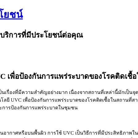
โยชน์
ริการที่มีประโยชน์ต่อคุณ
UVC เพื่อป้องกันการแพร่ระบาดของโรคติดเชื
เรื่องที่มีความสำคัญอย่างมาก เนื่องจากสถานที่เหล่านี้มักเ
ช้เทคโนโลยี UVC เพื่อป้องกันการแพร่ระบาดของโรคติดเชื้อในสถาน
ละการป้องกันการแพร่ระบาดในชุมชน
ู่ในอากาศหรือบนพื้นผิว การใช้ UVC เป็นวิธีการที่มีประสิทธ