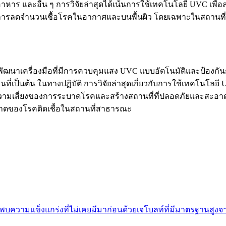
นอาหาร และอื่น ๆ การวิจัยล่าสุดได้เน้นการใช้เทคโนโลยี UVC เ
ในการลดจำนวนเชื้อโรคในอากาศและบนพื้นผิว โดยเฉพาะในสถานที่ที
ฒนาเครื่องมือที่มีการควบคุมแสง UVC แบบอัตโนมัติและป้องกันการ
นต้น ในทางปฏิบัติ การวิจัยล่าสุดเกี่ยวกับการใช้เทคโนโลยี U
สี่ยงของการระบาดโรคและสร้างสถานที่ที่ปลอดภัยและสะอาดมากย
ดของโรคติดเชื้อในสถานที่สาธารณะ
พบความแข็งแกร่งที่ไม่เคยมีมาก่อนด้วยเจโบลท์ที่มีมาตรฐานสูง