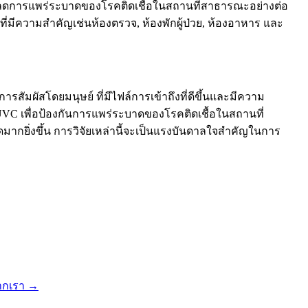
พื่อลดการแพร่ระบาดของโรคติดเชื้อในสถานที่สาธารณะอย่างต่อ
่มีความสำคัญเช่นห้องตรวจ, ห้องพักผู้ป่วย, ห้องอาหาร และ
สัมผัสโดยมนุษย์ ที่มีไฟล์การเข้าถึงที่ดีขึ้นและมีความ
VC เพื่อป้องกันการแพร่ระบาดของโรคติดเชื้อในสถานที่
ิ่งขึ้น การวิจัยเหล่านี้จะเป็นแรงบันดาลใจสำคัญในการ
จากเรา
→