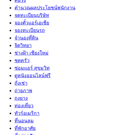
คอริ่ง
คำนวณผลประโยชน์พนักงาน
จดทะเบียนบริษัท
จองตั๋วแอร์เอเชีย
จองทะเบียนรถ
จำนองที่ดิน
จิตวิทยา
ช่างฝ้า เชียงใหม่
ชุดครัว
ซ่อมเเอร์ สุขุมวิท
ดูหนังออนไลน์ฟรี
ถั่งเช่า
ถ่ายภาพ
ถุงยาง
ท่องเที่ยว
ทัวร์อเมริกา
ที่นอนลม
ที่พักอาศัย