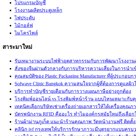
โปรแกรมบัญชี
โรงงานผลิตประตูเหล็ก
ไฟประดับ
ไม้กอล์ฟ
ไมโครไพล์
สาระมาใหม่
รับเหมางานระบบไฟฟ้าอุตสาหกรรมกับการพัฒนาโรงงานสู่
สั่งของจีนผ่านตัวกลางกับการบริหารความเสี่ยงในการนำเข
คุณสมบัติของ Plastic Packaging Manufacturer ที่ผู้ประกอบกา
Sofwave Clinic Bangkok ความสนใจจากผู้ที่ต้องการดูแลผ
บริการทำบัญชีรายเดือนกับการวางแผนภาษีอย่างถูกต้อง
โรงพิมพ์ออนไลน์ vs โรงพิมพ์หน้าร้าน แบบไหนเหมาะกับค
เทคนิคเลือกบริษัทเช่าเครื่องถ่ายเอกสารให้ได้เครื่องคุณภ
บัตรพนักงาน RFID คืออะไร ทำไมองค์กรสมัยใหม่ถึงเลือกใ
ร้านผ้าม่านภูเก็ต แนะนำร้านคุณภาพ วัดหน้างานฟรี ติดตั้
คลินิก ivf กรุงเทพให้บริการรักษาภาวะมีบุตรยากแบบครบ