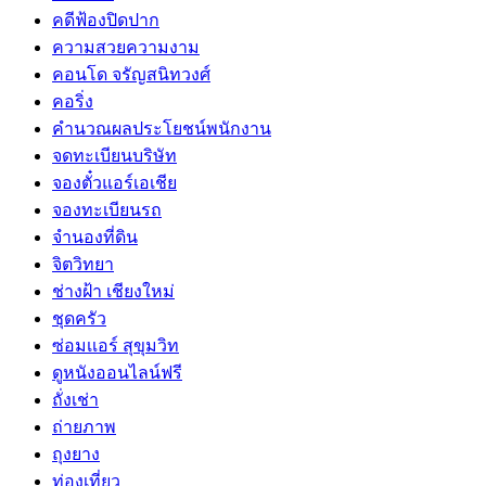
คดีฟ้องปิดปาก
ความสวยความงาม
คอนโด จรัญสนิทวงศ์
คอริ่ง
คำนวณผลประโยชน์พนักงาน
จดทะเบียนบริษัท
จองตั๋วแอร์เอเชีย
จองทะเบียนรถ
จำนองที่ดิน
จิตวิทยา
ช่างฝ้า เชียงใหม่
ชุดครัว
ซ่อมเเอร์ สุขุมวิท
ดูหนังออนไลน์ฟรี
ถั่งเช่า
ถ่ายภาพ
ถุงยาง
ท่องเที่ยว