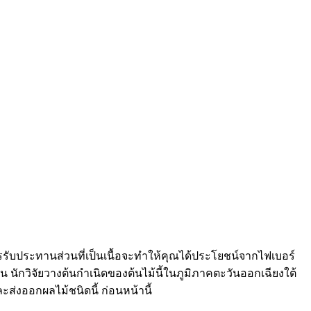
รับประทานส่วนที่เป็นเนื้อจะทำให้คุณได้ประโยชน์จากไฟเบอร์
 นักวิจัยวางต้นกำเนิดของต้นไม้นี้ในภูมิภาคตะวันออกเฉียงใต้
ส่งออกผลไม้ชนิดนี้ ก่อนหน้านี้