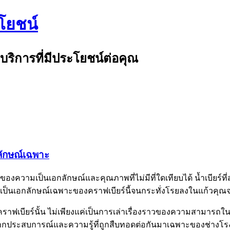
โยชน์
ริการที่มีประโยชน์ต่อคุณ
ลักษณ์เฉพาะ
ของความเป็นเอกลักษณ์และคุณภาพที่ไม่มีที่ใดเทียบได้ น้ำเบียร
นเป็นเอกลักษณ์เฉพาะของคราฟเบียร์นี้จนกระทั่งโรยลงในแก้วคุณ
ฟเบียร์นั้น ไม่เพียงแค่เป็นการเล่าเรื่องราวของความสามารถใ
ากประสบการณ์และความรู้ที่ถูกสืบทอดต่อกันมาเฉพาะของช่างโร