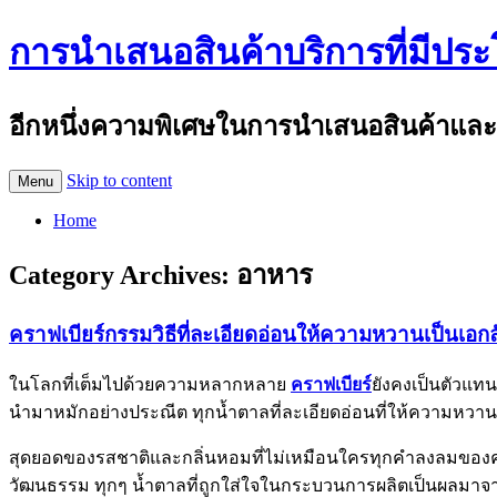
การนำเสนอสินค้าบริการที่มีประ
อีกหนึ่งความพิเศษในการนำเสนอสินค้าและบ
Skip to content
Menu
Home
Category Archives:
อาหาร
คราฟเบียร์กรรมวิธีที่ละเอียดอ่อนให้ความหวานเป็นเอก
ในโลกที่เต็มไปด้วยความหลากหลาย
คราฟเบียร์
ยังคงเป็นตัวแทน
นำมาหมักอย่างประณีต ทุกน้ำตาลที่ละเอียดอ่อนที่ให้ความหวา
สุดยอดของรสชาติและกลิ่นหอมที่ไม่เหมือนใครทุกคำลงลมของครา
วัฒนธรรม ทุกๆ น้ำตาลที่ถูกใส่ใจในกระบวนการผลิตเป็นผลมาจ