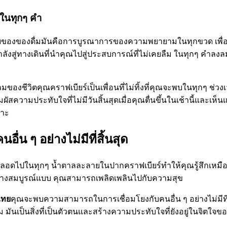
 ในทุกๆ คำ
แบบของของดื่มมันคือการบูรณาการของความพยายามในทุกขวด เพื่อใ
ณกำลังสู่ทางเดินที่นำคุณไปสู่ประสบการณ์ที่ไม่เคยลืม ในทุกๆ คำล
มของชีวิตคุณคราฟเบียร์เป็นเพื่อนที่ไม่ทิ้งที่คุณจะพบในทุกๆ ช่
ะสัมผัสความประทับใจที่ไม่มีวันสิ้นสุดเมื่อคุณตื่นขึ้นในเช้านี้แล
พาะ
 ๆ อย่างไม่มีที่สิ้นสุด
ุณตลอดไปในทุกๆ น้ำตาลละลายในปากคราฟเบียร์ทำให้คุณรู้สึกเห
วอย่างสมบูรณ์แบบ คุณสามารถเพลิดเพลินไปกับความสุข
ไทย
คุณจะพบความสามารถในการเชื่อมโยงกับคนอื่น ๆ อย่างไม่มีที่สิ
ื่ม มันเป็นสิ่งที่เป็นตัวตนและสร้างความประทับใจที่ยังอยู่ในจิตใจข