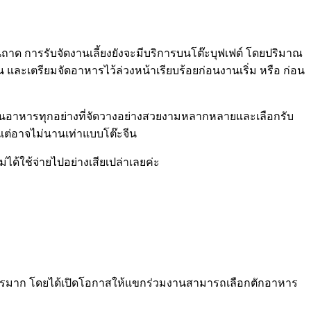
ถาด การรับจัดงานเลี้ยงยังจะมีบริการบนโต๊ะบุฟเฟต์ โดยปริมาณ
ะเตรียมจัดอาหารไว้ล่วงหน้าเรียบร้อยก่อนงานเริ่ม หรือ ก่อน
ถเห็นอาหารทุกอย่างที่จัดวางอย่างสวยงามหลากหลายและเลือกรับ
ต่อาจไม่นานเท่าแบบโต๊ะจีน
่ได้ใช้จ่ายไปอย่างเสียเปล่าเลยค่ะ
ิธีการมาก โดยได้เปิดโอกาสให้แขกร่วมงานสามารถเลือกตักอาหาร