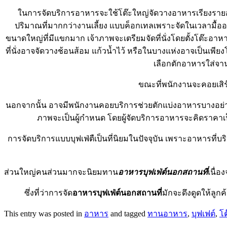
ในการจัดบริการอาหารจะใช้โต๊ะใหญ่จัดวางอาหารเรียงร
ปริมาณที่มากกว่างานเลี้ยง แบบค็อกเทลเพราะจัดในเวลามื้ออ
ขนาดใหญ่ที่มีแขกมาก เจ้าภาพจะเตรียมจัดที่นั่งโดยตั้งโต๊ะอาห
ที่นั่งอาจจัดวางช้อนส้อม แก้วน้ำไว้ หรือในบางแห่งอาจเป็นเพี
เลือกตักอาหารใส่จาน
ขณะที่พนักงานจะคอยเสิร
นอกจากนั้น อาจมีพนักงานคอยบริการช่วยตักแบ่งอาหารบางอย่า
ภาพจะเป็นผู้กำหนด โดยผู้จัดบริการอาหารจะคิดราคาเป็
การจัดบริการแบบบุฟเฟ่ตืเป็นที่นิยมในปัจจุบัน เพราะอาหารที
ส่วนใหญ่คนส่วนมากจะนิยมทาน
อาหารบุฟเฟ่ต์นอกสถานที่
เนื่
ซึ่งที่ว่าการจัด
อาหารบุฟเฟ่ต์นอกสถานที่
มักจะดึงดูดให้ลูกค
This entry was posted in
อาหาร
and tagged
ทานอาหาร
,
บุฟเฟต์
,
โต