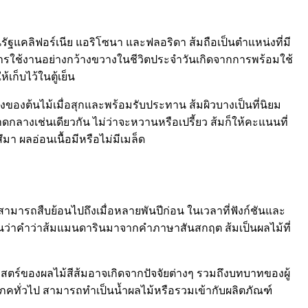
ฐแคลิฟอร์เนีย แอริโซนา และฟลอริดา ส้มถือเป็นตำแหน่งที่มี
รใช้งานอย่างกว้างขวางในชีวิตประจำวันเกิดจากการพร้อมใช้
เก็บไว้ในตู้เย็น
ิ่งของต้นไม้เมื่อสุกและพร้อมรับประทาน ส้มผิวบางเป็นที่นิยม
าดกลางเช่นเดียวกัน ไม่ว่าจะหวานหรือเปรี้ยว ส้มก็ให้คะแนนที่
า ผลอ่อนเนื้อมีหรือไม่มีเมล็ด
มารถสืบย้อนไปถึงเมื่อหลายพันปีก่อน ในเวลาที่ฟังก์ชันและ
ชื่อกันว่าคำว่าส้มแมนดารินมาจากคำภาษาสันสกฤต ส้มเป็นผลไม้ที่
าสตร์ของผลไม้สีส้มอาจเกิดจากปัจจัยต่างๆ รวมถึงบทบาทของผู้
โภคทั่วไป สามารถทำเป็นน้ำผลไม้หรือรวมเข้ากับผลิตภัณฑ์