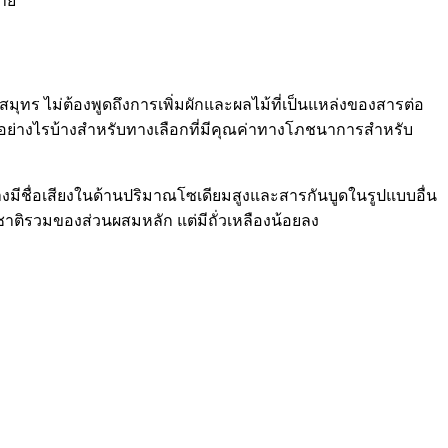
กาย
มุทร ไม่ต้องพูดถึงการเพิ่มผักและผลไม้ที่เป็นแหล่งของสารต่อ
้เป็นอย่างไรบ้างสำหรับทางเลือกที่มีคุณค่าทางโภชนาการสำหรับ
้างมีชื่อเสียงในด้านปริมาณโซเดียมสูงและสารกันบูดในรูปแบบอื่น
สชาติรวมของส่วนผสมหลัก แต่มีถั่วเหลืองน้อยลง