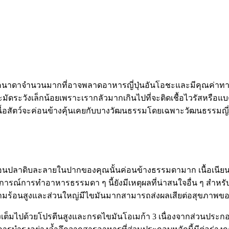
ีชาวแคนาดาจำนวนมากที่อาจพลาดอาหารญี่ปุ่นอันโอชะและมีคุณค่า
ัดระวังเล็กน้อยเพราะเรากลัวมากเกินไปที่จะติดเชื้อไวรัสหรือแบ
้อสัตว์จะค่อนข้างคุ้นเคยกับบางวัฒนธรรมโดยเฉพาะวัฒนธรรมญี่ปุ่
กเหมือนปลาดิบละลายในปากของคุณนั้นค่อนข้างธรรมดามาก เนื้อเนียนน
าประสบการณ์การทำอาหารธรรมดา ๆ นี้ยังมีเหตุผลที่น่าสนใจอื่น ๆ สำ
วามร้อนสูงและส่วนใหญ่มีไขมันมากสามารถส่งผลเสียต่อสุขภาพของเรา
ึ่งเต็มไปด้วยโปรตีนสูงและกรดไขมันโอเมก้า 3 เนื่องจากส่วนประ