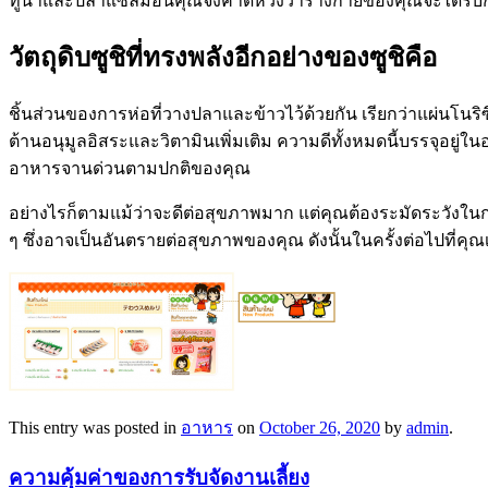
ทูน่าและปลาแซลมอนคุณจึงคาดหวังว่าร่างกายของคุณจะได้รับกา
วัตถุดิบซูชิที่ทรงพลังอีกอย่างของซูชิคือ
ชิ้นส่วนของการห่อที่วางปลาและข้าวไว้ด้วยกัน เรียกว่าแผ่นโนร
ต้านอนุมูลอิสระและวิตามินเพิ่มเติม ความดีทั้งหมดนี้บรรจุอยู่
อาหารจานด่วนตามปกติของคุณ
อย่างไรก็ตามแม้ว่าจะดีต่อสุขภาพมาก แต่คุณต้องระมัดระวังในกา
ๆ ซึ่งอาจเป็นอันตรายต่อสุขภาพของคุณ ดังนั้นในครั้งต่อไปที่คุ
This entry was posted in
อาหาร
on
October 26, 2020
by
admin
.
ความคุ้มค่าของการรับจัดงานเลี้ยง