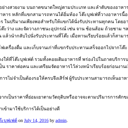
ายอย่างสวยงาม บนถาดขนาดใหญ่ตามประเภท และลำดับของอาหาร 
าหาร หลักที่แขกสามารถทานได้อิ่มท้อง โต๊ะบุฟเฟ่ที่วางอาหารนี
าร ในปริมาณเพียงพอสำหรับให้แขกได้นั่งรับประทานทุกคน โดยอาจระ
ยงโต๊ะว่าง และจัดวางภาชนะอุปกรณ์ เช่น จาน ช้อนส้อม ถ้วยชาม ฯล
 แล้วนำกลับไปนั่งรับประทานที่โต๊ะ เมื่อทานเรียบร้อยแล้วก็สา
์ฟเครื่องดื่ม และเก็บจานเก่าที่แขกรับประทานเสร็จออกไปจากโต
งให้ที่โต๊ะบุฟเฟต์ รวมทั้งคอยเติมอาหารที่ พร่องไปในถาดบร
น ราคาต่อคน และเตรียมจัดอาหารไว้ล่วงหน้าเรียบร้อยก่อนงานเริ่ม
่บริการไม่จำเป็นต้องรอให้ครบจึงเสิร์ฟ ผู้รับประทานสามารถเห็
องจากเป็นราคาที่ย่อมเยาตามวัตถุดิบหรืออาจจะตามปริมารการตักข
้าเข้ามาใช้บริการได้เป็นอย่างดี
๊ะบุฟเฟต์
on
July 14, 2016
by
admin
.