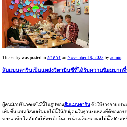
This entry was posted in
อาหาร
on
November 19, 2023
by
admin
.
ส้มแมนดารินเป็นแหล่งวิตามินซีที่ได้รับความนิยมมากที่
ผู้คนมักบริโภคผลไม้นี้ในรูปของ
ส้มแมนดาริน
ซึ่งให้ร่างกายประ
เพิ่มขึ้น แพทย์ส่งเสริมผลไม้นี้ให้กับผู้คนในฐานะแหล่งที่ดีข
ของเอเชีย โคลัมบัสให้เครดิตในการนำเมล็ดของผลไม้นี้ไปยังสหรั